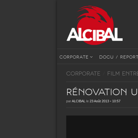
CORPORATE
DOCU / REPOR
CORPORATE
/
FILM ENTR
Rénovation U
par
ALCIBAL
le
23 Août 2013
•
10:57