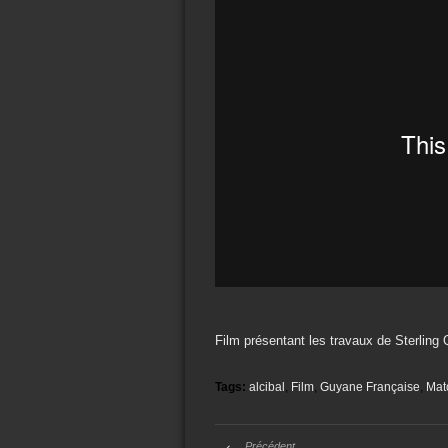
Film présentant les travaux de Sterling
Tags:
alcibal
,
Film
,
Guyane Française
,
Mat
Précédent