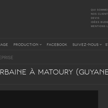
QUI SOMME
NOS CLIEN
DEVIS
IDÉES BUD
MENTIONS 
TAGE
PRODUCTION
FACEBOOK
SUIVEZ-NOUS
S
EPRISE
rbaine à Matoury (Guyane