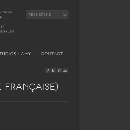
S-NOUS
TS
GET
LÉGALES
TUDIOS LAMY
CONTACT
 Française)