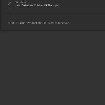
Précédent
Isaac Delusion - Children Of The Night
© 2026
Alcibal Productions
. Tous droits réservés.