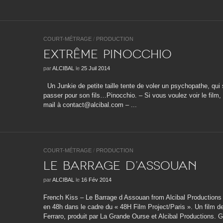
COURT-MÉTRAGE
/
PRODUCTION
Extrême Pinocchio
par
ALCIBAL
le
25 Juil 2014
Un Junkie de petite taille tente de voler un psychopathe, qui
passer pour son fils…Pinocchio. – Si vous voulez voir le film,
mail à contact@alcibal.com – ...
COURT-MÉTRAGE
/
PRODUCTION
Le barrage d’Assouan
par
ALCIBAL
le
16 Fév 2014
French Kiss – Le Barrage d Assouan from Alcibal Productions o
en 48h dans le cadre du « 48H Film Project/Paris ». Un film d
Ferraro, produit par La Grande Ourse et Alcibal Productions. G