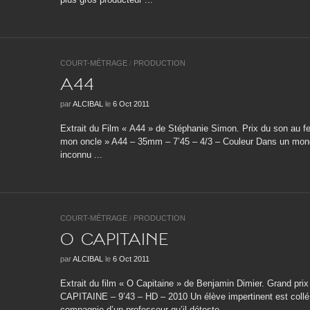
COURT-MÉTRAGE
/
PRODUCTION
A44
par
ALCIBAL
le
6 Oct 2011
Extrait du Film « A44 » de Stéphanie Simon. Prix du son au fe
mon oncle » A44 – 35mm – 7’45 – 4/3 – Couleur Dans un mond
inconnu ...
COURT-MÉTRAGE
/
PRODUCTION
O CAPITAINE
par
ALCIBAL
le
6 Oct 2011
Extrait du film « O Capitaine » de Benjamin Dimier. Grand prix
CAPITAINE – 9’43 – HD – 2010 Un élève impertinent est collé
compagnie d’un professeur qu’il déteste ...