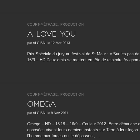
COURT-MÉTRAGE
/
PRODUCTION
A LOVE YOU
par
ALCIBAL
le
12 Mar 2013
Prix Spéciale du jury au festival de St Maur : « Sur les pas
16/9 – HD Deux amis se mettent en tête de rejoindre Avignon en
COURT-MÉTRAGE
/
PRODUCTION
OMEGA
par
ALCIBAL
le
9 Nov 2011
Omega – HD – 15’18 – 16/9 – Couleur 2012. Entre débauche et
opposées vivent leurs derniers instants sur Terre à leur façon.
l’homme aux forces qui le dépassent, ...