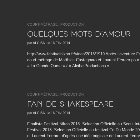
COURT-MÉTRAGE
/
PRODUCTION
Quelques mots d’amour
par
ALCIBAL
le
16 Fév 2014
http://www.festivalnikon.fr/video/2013/1919 Après l’aventure 
court métrage de Matthias Castegnaro et Laurent Ferraro pour 
« La Grande Ourse » / « AlcibalProductions »
COURT-MÉTRAGE
/
PRODUCTION
Fan de shakespeare
par
ALCIBAL
le
16 Fév 2014
Finaliste Festival Nikon 2013. Selection Officielle au Seoul I
Festival 2013. Selection Officielle au festival Cri Du Monde 2
et Laurent Ferraro, d’après une idée originale de Laurent Ferrar