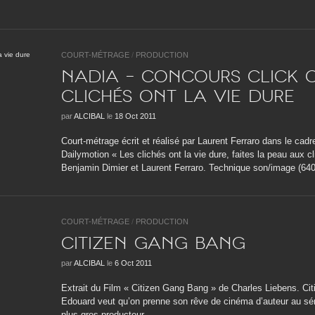
COURT-MÉTRAGE
/
PRODUCTION
NADIA – Concours Click C
clichés ont la vie dure
par
ALCIBAL
le
18 Oct 2011
Court-métrage écrit et réalisé par Laurent Ferraro dans le cad
Dailymotion « Les clichés ont la vie dure, faites la peau aux
Benjamin Dimier et Laurent Ferraro. Technique son/image (640*
COURT-MÉTRAGE
/
PRODUCTION
CITIZEN GANG BANG
par
ALCIBAL
le
6 Oct 2011
Extrait du Film « Citizen Gang Bang » de Charles Liebens. Ci
Edouard veut qu’on prenne son rêve de cinéma d’auteur au série
plus gros producteur ...