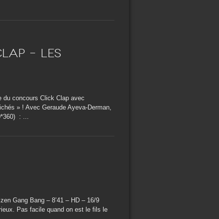
lap – Les
re du concours Click Clap avec
 clichés » ! Avec Geraude Ayeva-Derman,
360) : ...
tizen Gang Bang – 8’41 – HD – 16/9
ux. Pas facile quand on est le fils le