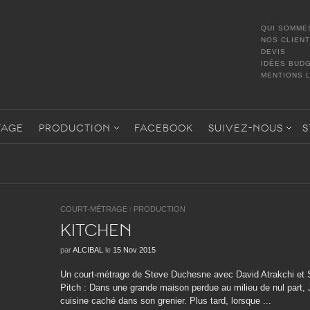
QUI SOMME
NOS CLIEN
DEVIS
IDÉES BUD
MENTIONS 
TAGE
PRODUCTION
FACEBOOK
SUIVEZ-NOUS
S
COURT-MÉTRAGE
/
PRODUCTION
KITCHEN
par
ALCIBAL
le
15 Nov 2015
Un court-métrage de Steve Duchesne avec David Atrakchi et S
Pitch : Dans une grande maison perdue au milieu de nul part, J
cuisine caché dans son grenier. Plus tard, lorsque ...