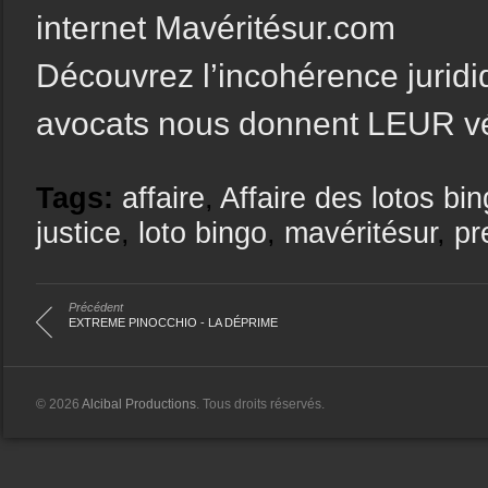
internet Mavéritésur.com
Découvrez l’incohérence juridiq
avocats nous donnent LEUR vér
Tags:
affaire
,
Affaire des lotos bi
justice
,
loto bingo
,
mavéritésur
,
pr
Précédent
EXTREME PINOCCHIO - LA DÉPRIME
© 2026
Alcibal Productions
. Tous droits réservés.